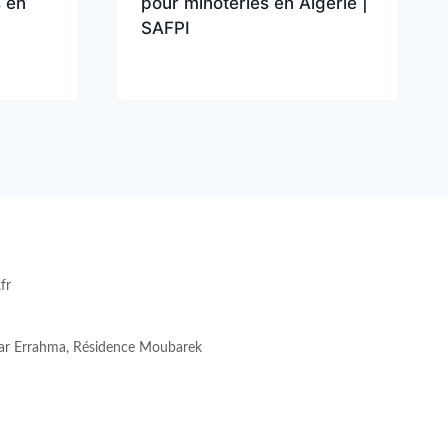
 en
pour minoteries en Algérie |
SAFPI
fr
r Errahma, Résidence Moubarek