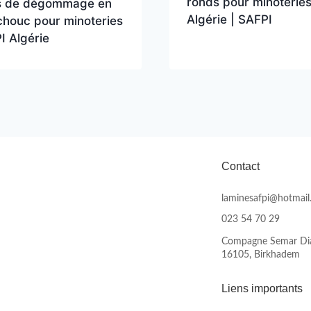
ronds pour minoteries
s de dégommage en
Algérie | SAFPI
chouc pour minoteries
I Algérie
Contact
laminesafpi@hotmail.
023 54 70 29
Compagne Semar Dia
16105, Birkhadem
Liens importants