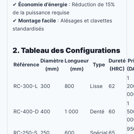
✔
Économie d’énergie
: Réduction de 15%
de la puissance requise
✔
Montage facile
: Alésages et clavettes
standardisés
2. Tableau des Configurations
Diamètre
Longueur
Dureté
Pr
Référence
Type
(mm)
(mm)
(HRC)
(D
1
RC-300-L
300
800
Lisse
62
20
00
1
RC-400-D
400
1 000
Denté
60
50
00
95
RC-250-S
250
600
Spécial
65